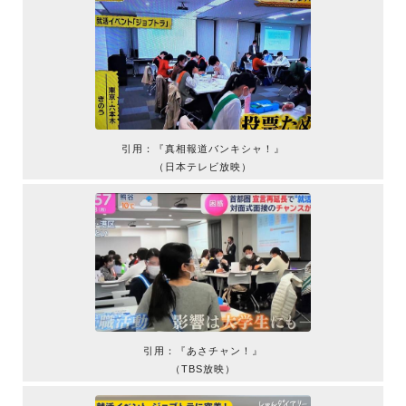
引用：『真相報道バンキシャ！』
（日本テレビ放映）
引用：『あさチャン！』
（TBS放映）