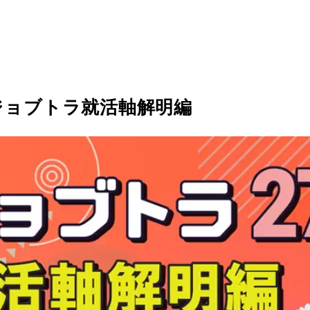
ジョブトラ就活軸解明編