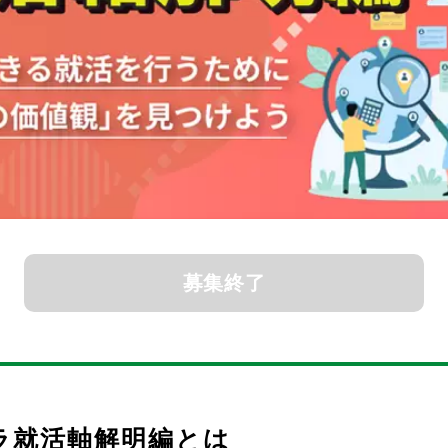
募集終了
ラ就活軸解明編とは