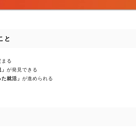
こと
定まる
観」
が発見できる
った就活」
が進められる