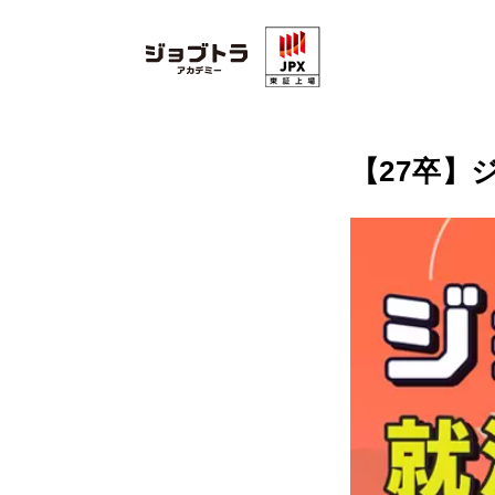
【27卒】