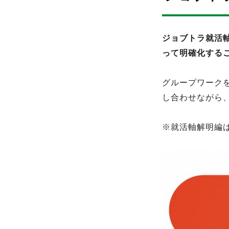
ジョブトラ就活
って明確化する
グループワーク
し合わせながら
※就活軸解明編