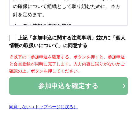
の確保について組織として取り組むために、本方
針を定めます。
１．個人情報の適正な取得
当社は、個人情報を取得する際には、利用目的を
上記「参加申込に関する注意事項」並びに「個人
公表または通知し（本方針による公表を含みま
情報の取扱いについて」に同意する
す）、また、直接ご本人様から契約書その他の書
※以下の「参加申込を確定する」ボタンを押すと、参加申込
面（電磁的記録を含みます）に記載された個人情
と会員登録が同時に完了します。入力内容に誤りがないかご
報を取得する場合にはあらかじめ利用目的を明示
確認の上、ボタンを押してください。
し、適法かつ公正な手段によって取得いたしま
参加申込を確定する
す。
2．個人情報の適正な利用
同意しない（トップページに戻る）
当社は、当社または当社のグループ会社における
以下の利用目的の達成に必要な範囲内で、適正に
個人情報を利用いたします。該当するグループ会
社の範囲は、次のウェブページにおける「グルー