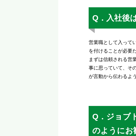
Q．入社後
営業職として入って
を付けることが必要
まずは信頼される営
事に思っていて、そ
が言動から伝わるよ
Q．ジョブ
のようにお