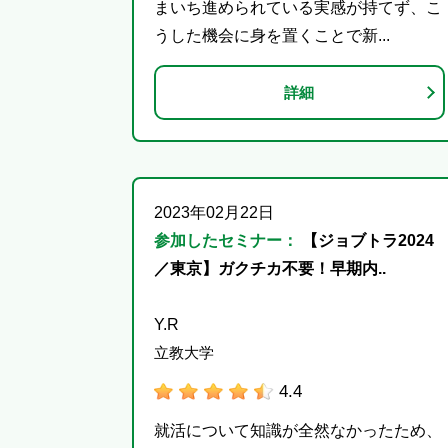
まいち進められている実感が持てず、こ
うした機会に身を置くことで新...
詳細
2023年02月22日
参加したセミナー：
【ジョブトラ2024
／東京】ガクチカ不要！早期内..
Y.R
立教大学
4.4
就活について知識が全然なかったため、