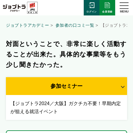
MENU
会員登録
ログイン
ジョブトラアカデミー
参加者の口コミ一覧
【ジョブトラ2
対面ということで、非常に楽しく活動す
ることが出来た。具体的な事業等をもう
少し聞きたかった。
参加セミナー
【ジョブトラ2024／大阪】ガクチカ不要！早期内定
が狙える就活イベント