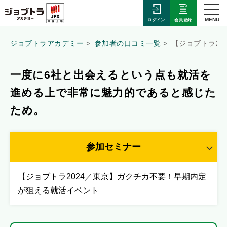
MENU
会員登録
ログイン
ジョブトラアカデミー
参加者の口コミ一覧
【ジョブトラ2
一度に6社と出会えるという点も就活を
進める上で非常に魅力的であると感じた
ため。
参加セミナー
【ジョブトラ2024／東京】ガクチカ不要！早期内定
が狙える就活イベント