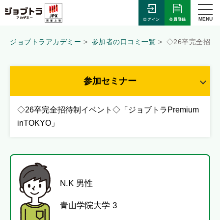
MENU
会員登録
ログイン
ジョブトラアカデミー
参加者の口コミ一覧
◇26卒完全招待制
参加セミナー
◇26卒完全招待制イベント◇「ジョブトラPremium
inTOKYO」
N.K 男性
青山学院大学 3